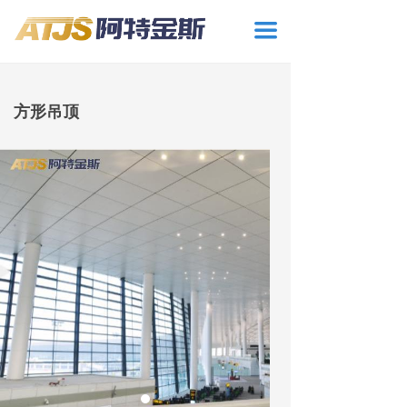
끀
方形吊顶