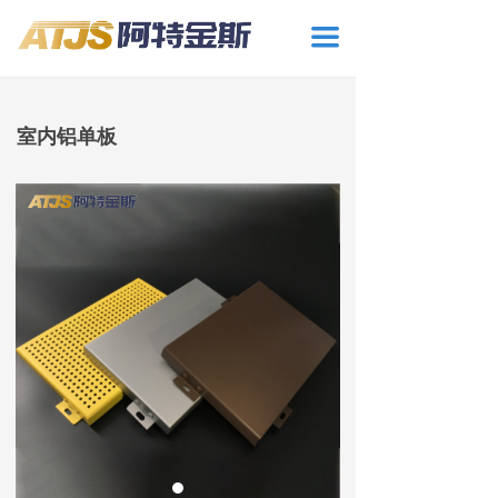
끀
室内铝单板