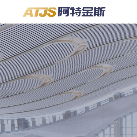
Control Render Error!ControlType:productSlideBind,StyleNam