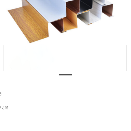
无
铝方通