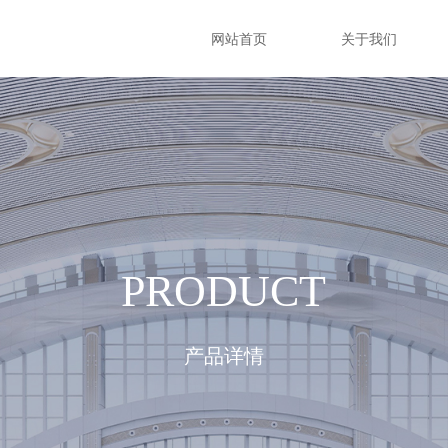
网站首页
关于我们
e:Style1,ColorName:Item0,Message:InitError, ControlType:productSlideBi
PRODUCT
产品详情